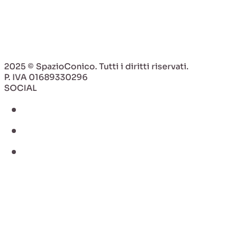
Blonde Surf Girl
Read Article
Read Article
2025 © SpazioConico. Tutti i diritti riservati.
P. IVA 01689330296
SOCIAL