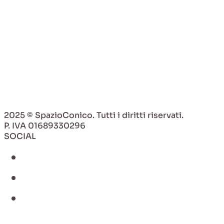
Bird Eye Shots
Read Article
Read Article
2025 © SpazioConico. Tutti i diritti riservati.
P. IVA 01689330296
SOCIAL